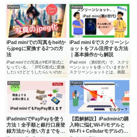
iPadmini
iPadmini
iPad miniでの写真をheifか
iPad mini 6でスクリーンシ
らjpegに変換する2つの方
ョットをフル活用する方法
法
｜基本操作から解説
iPad miniでの写真がHEIF形式に
iPad mini （第6世代）で、スクリ
なっている。「JPEG形式に変換
ーンショットを使っていますか？
したいけどどうしたらいいのか
スクリーンショットとは、画面を
な？」HEIF形式は、ファイルが
撮影する機能で、画面をメモした
軽いので容量を取らず便利なので
り、画像を切り取って資料作成し
iPadmini
iPadmini
すが、他のアプリで使うときに困
たり、とても便利です。この度、
ってしまうことがあります。本記
iPad mini 第5世代から第6世代に
事では、HEIF...
買い替...
iPadminiでPayPayを使う
【図解解説】iPadminiの購
方法！全手順と銀行口座登
入時に悩むWi-Fiモデルと
録方法から使い方までを解
Wi-Fi＋Cellularモデルの違