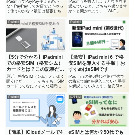
説
い｜セルラーモデルとは？
iPadminiでPayPay使えるのか
iPadminiを購入しようとウキウキ
な？PayPayってお店でどうやっ
選んでいると、どちらを選びます
て使うのかな？最初は緊張しちゃ
か？と聞かれます。「Wi-Fi」に
うなぁ。iPadminiでも
しますか？「Wi-Fi + cellular」に
PayPay（ペイペイ）を使えま
しますか？最初は「何を言ってい
iPadmini
iPadmini
す。実際に使ってみた経験から解
るの？」って思ってしまいます。
説していきます。iPadminiで
この記事では、この２タイプの違
PayPayを使う方法！手順と銀行
いを基礎から図解入りで簡単に解
口座登録方法を解説です。
説していきますので、必ず理解で
きます。
【5分で分かる】iPadmini
【激安】iPad mini 6 で格
での格安SIM（格安シム）
安SIMを導入する手順｜お
カードとは？この記事だけ
すすめはeSIMです
で基礎はOK！
最近、格安SIM（シム）とかよく
iPad miniの第6世代や第7世代で
聞くけど・・・。そもそも、SIM
の格安でsimを導入していく手順
カードってなに？そんな疑問に答
を解説していきます。格安SIMを
えます。【5分で分かる】
導入すべき人はこんな人。 普段
iPadminiでの格安SIM（格安シ
はWi-Fiで通信をしている人 たま
iPadmini
格安SIM
ム）カードとは？この記事だけで
に外出先で使いたい人 時々なの
基礎はOK！そもそもSIMカード
で通信料金は安く抑えたい人こん
とは何かですが、上の写...
な人は絶対...
【簡単】iCloudメールで4
eSIMとは何か？50代でも