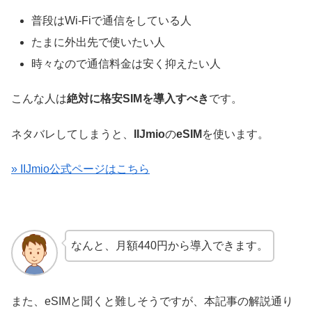
普段は
Wi-Fi
で通信をしている人
たまに外出先で使いたい人
時々なので通信料金は安く抑えたい人
こんな人は
絶対に格安SIMを導入すべき
です。
ネタバレしてしまうと、
IIJmio
の
eSIM
を使います。
» IIJmio公式ページはこちら
なんと、月額
440
円から導入できます。
また、eSIMと聞くと難しそうですが、本記事の解説通り