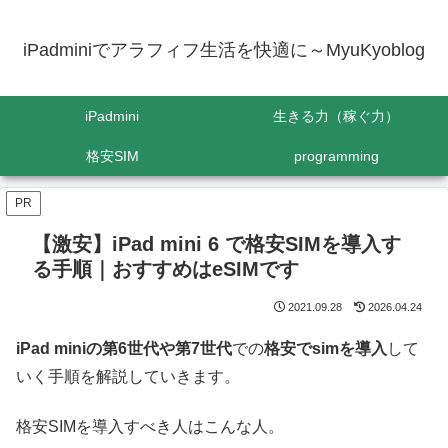
iPadminiでアラフィフ生活を快適に～MyuKyoblog
iPadmini
生きる力（稼ぐ力）
格安SIM
programming
PR
【激安】iPad mini 6 で格安SIMを導入す
る手順｜おすすめはeSIMです
2021.09.28
2026.04.24
iPad miniの
第
6
世代や第7世代
での
格安で
sim
を導入
して
いく手順を解説していきます。
格安SIMを導入すべき人はこんな人。