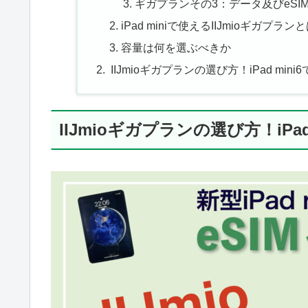
ギガプランその3：データ及びeSI
iPad miniで使えるIIJmioギガ
容量は何を選ぶべきか
IIJmioギガプランの選び方！iPad 
IIJmioギガプランの選び方！iPa