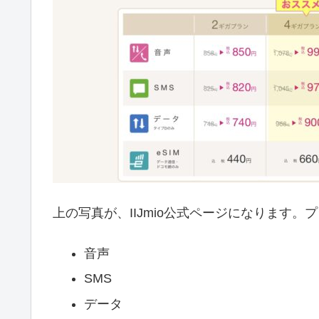
上の写真が、IIJmio公式ページになります
音声
SMS
データ