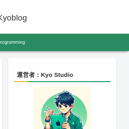
oblog
programming
運営者：Kyo Studio